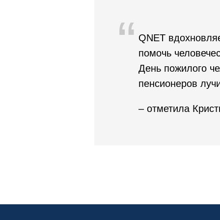
“
QNET вдохновляе
помочь человечес
День пожилого че
пенсионеров луч
– отметила Крис