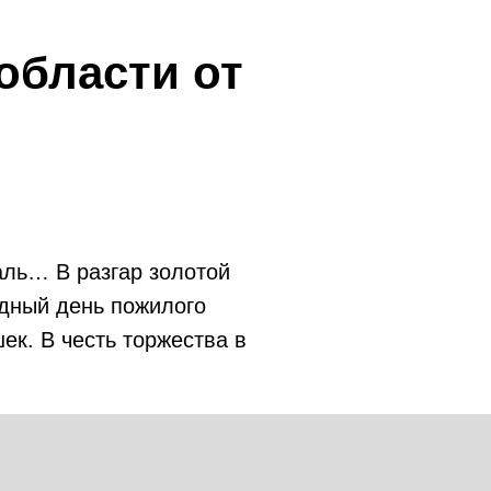
области
от
аль… В разгар золотой
одный день пожилого
ек. В честь торжества в