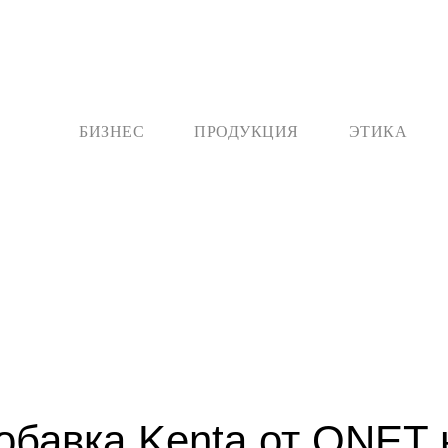
БИЗНЕС
ПРОДУКЦИЯ
ЭТИКА
обавка Kenta от QNET 