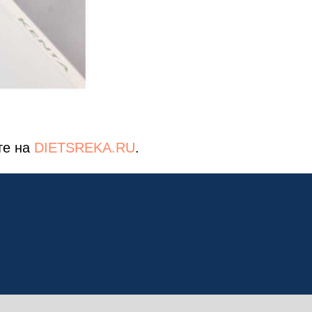
те на
DIETSREKA.RU
.