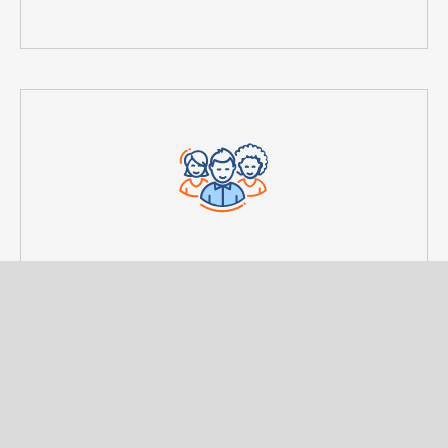
ЭТИКА
Независимые представители имеют высокую
миссию. Узнайте как следует работать, чтобы
достойно представлять QNET по всему миру.