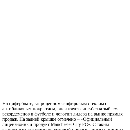
На циферблате, защищенном сапфировым стеклом с
антибликовым покрытием, впечатляет сине-белая эмблема
рекордсменов в футболе и логотип лидера на рынке прямых
продаж. На задней крышке отмечено – «Официальный
лицензионный продукт Manchester City FC». С таким
элегантным аксессуаром, который показывает часы, минуты,