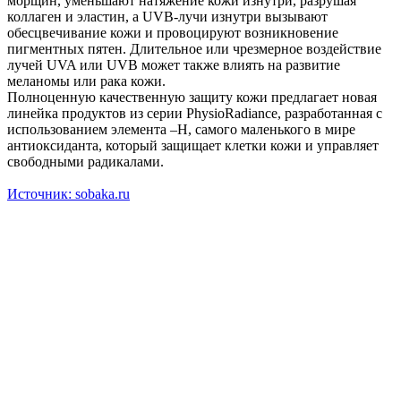
морщин, уменьшают натяжение кожи изнутри, разрушая
коллаген и эластин, а UVB-лучи изнутри вызывают
обесцвечивание кожи и провоцируют возникновение
пигментных пятен. Длительное или чрезмерное воздействие
лучей UVA или UVB может также влиять на развитие
меланомы или рака кожи.
Полноценную качественную защиту кожи предлагает новая
линейка продуктов из серии PhysioRadiance, разработанная с
использованием элемента –H, самого маленького в мире
антиоксиданта, который защищает клетки кожи и управляет
свободными радикалами.
Источник: sobaka.ru