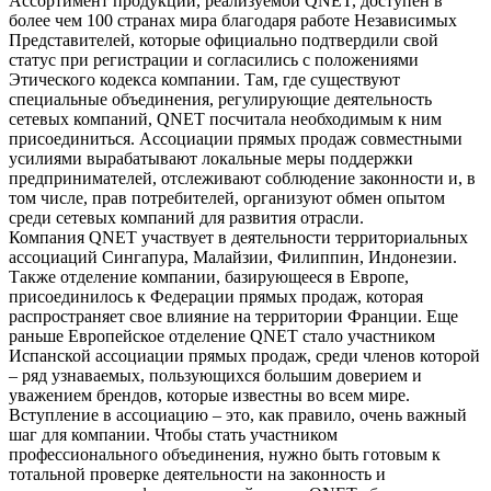
Ассортимент продукции, реализуемой QNET, доступен в
более чем 100 странах мира благодаря работе Независимых
Представителей, которые официально подтвердили свой
статус при регистрации и согласились с положениями
Этического кодекса компании. Там, где существуют
специальные объединения, регулирующие деятельность
сетевых компаний, QNET посчитала необходимым к ним
присоединиться. Ассоциации прямых продаж совместными
усилиями вырабатывают локальные меры поддержки
предпринимателей, отслеживают соблюдение законности и, в
том числе, прав потребителей, организуют обмен опытом
среди сетевых компаний для развития отрасли.
Компания QNET участвует в деятельности территориальных
ассоциаций Сингапура, Малайзии, Филиппин, Индонезии.
Также отделение компании, базирующееся в Европе,
присоединилось к Федерации прямых продаж, которая
распространяет свое влияние на территории Франции. Еще
раньше Европейское отделение QNET стало участником
Испанской ассоциации прямых продаж, среди членов которой
– ряд узнаваемых, пользующихся большим доверием и
уважением брендов, которые известны во всем мире.
Вступление в ассоциацию – это, как правило, очень важный
шаг для компании. Чтобы стать участником
профессионального объединения, нужно быть готовым к
тотальной проверке деятельности на законность и