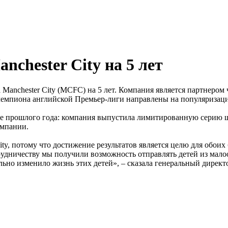
chester City на 5 лет
Manchester City (MCFC) на 5 лет. Компания является партнером
чемпиона английской Премьер-лиги направлены на популяризаци
ле прошлого года: компания выпустила лимитированную серию шв
омпании.
ity, потому что достижение результатов является целю для обоих
трудничеству мы получили возможность отправлять детей из мал
тельно изменило жизнь этих детей», – сказала генеральный ди