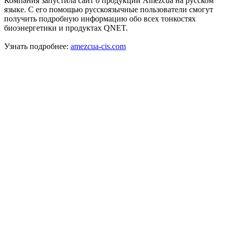
Компания запустила сайт о продукции Amezcua на русском
языке. С его помощью русскоязычные пользователи смогут
получить подробную информацию обо всех тонкостях
биоэнергетики и продуктах QNET.
Узнать подробнее:
amezcua-cis.com