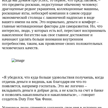
Когда мы думаем про успех, то первое, что представляем, –
это предметы роскоши, недоступные обычному человеку:
драгоценные редкие украшения, коллекционные машины,
роскошные яхты, небоскреб компании в самом сердце
экономической столицы с лаконичной надписью в виде
вашего имени на нем. Это нормально, деньги и комфорт –
главные мотивационные факторы для саморазвития. Но, что
интересно, люди, у которых есть всё, перестают воспринимать
накопленное богатство как свое главное достижение и
начинают уделять больше внимания внутренним
потребностям, таким, как проявление своих положительных
человеческих качеств.
«Я убедился, что куда больше удовольствия получаешь, когда
отдаешь деньги и видишь, как благодаря им что-то
появляется, например госпиталь. Это же логично –
вкладывать деньги в добрые дела, а не класть на счет в банке
и позволять накапливаться и накапливаться», – говорит
создатель Duty Free Чак Фини.
Успешные люди стремятся сохранить свое имя в истории не