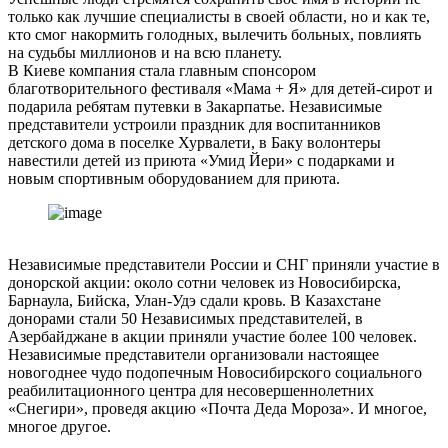
только как лучшие специалисты в своей области, но и как те,
кто смог накормить голодных, вылечить больных, повлиять
на судьбы миллионов и на всю планету.
В Киеве компания стала главным спонсором
благотворительного фестиваля «Мама + Я» для детей-сирот и
подарила ребятам путевки в Закарпатье. Независимые
представители устроили праздник для воспитанников
детского дома в поселке Хурвалети, в Баку волонтеры
навестили детей из приюта «Умид Йери» с подарками и
новым спортивным оборудованием для приюта.
Независимые представители России и СНГ приняли участие в
донорской акции: около сотни человек из Новосибирска,
Барнаула, Бийска, Улан-Удэ сдали кровь. В Казахстане
донорами стали 50 Независимых представителей, в
Азербайджане в акции приняли участие более 100 человек.
Независимые представители организовали настоящее
новогоднее чудо подопечным Новосибирского социального
реабилитационного центра для несовершеннолетних
«Снегири», проведя акцию «Почта Деда Мороза». И многое,
многое другое.