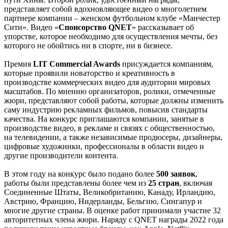
представляет собой вдохновляющее видео о многолетнем
партнере компании – женском футбольном клубе «Манчестер
Сити». Видео «
Спонсорство QNET
» рассказывает об
упорстве, которое необходимо для осуществления мечты, без
которого не обойтись ни в спорте, ни в бизнесе.
Премия
LIT Commercial Awards
присуждается компаниям,
которые проявили новаторство и креативность в
производстве коммерческих видео для аудитории мировых
масштабов. По мнению организаторов, ролики, отмеченные
жюри, представляют собой работы, которые должны изменить
саму индустрию рекламных фильмов, повысив стандарты
качества. На конкурс приглашаются компании, занятые в
производстве видео, в рекламе и связях с общественностью,
на телевидении, а также независимые продюсеры, дизайнеры,
цифровые художники, профессионалы в области видео и
другие производители контента.
В этом году на конкурс было подано более
500 заявок
,
работы были представлены более чем из
25 стран
, включая
Соединенные Штаты, Великобританию, Канаду, Ирландию,
Австрию, Францию, Нидерланды, Бельгию, Сингапур и
многие другие страны. В оценке работ принимали участие 32
авторитетных члена жюри. Наряду с QNET награды 2022 года