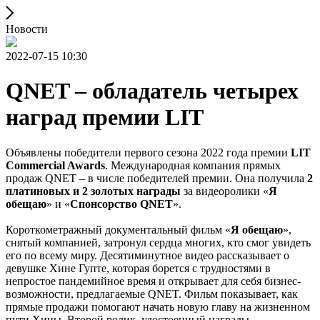
Новости
2022-07-15 10:30
QNET – обладатель четырех
наград премии LIT
Объявлены победители первого сезона 2022 года премии
LIT
Commercial Awards
. Международная компания прямых
продаж QNET – в числе победителей премии. Она получила
2
платиновых и 2 золотых награды
за видеоролики «
Я
обещаю
» и «
Спонсорство QNET
».
Короткометражный документальный фильм «
Я обещаю
»,
снятый компанией, затронул сердца многих, кто смог увидеть
его по всему миру. Десятиминутное видео рассказывает о
девушке Хине Гупте, которая борется с трудностями в
непростое пандемийное время и открывает для себя бизнес-
возможности, предлагаемые QNET. Фильм показывает, как
прямые продажи помогают начать новую главу на жизненном
пути Хины. Второй ролик, удостоенный награды,