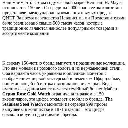
Напомним, что в этом году часовой марке Bernhard H. Mayer
исполняется 150 лет. С середины 2000 годов ее эксклюзивно
представляет международная компания прямых продаж
QNET. За время партнерства Независимыми Представителями
было реализовано свыше 500 тысяч часов, которые
традиционно являются наиболее популярными товарами в
ассортименте компании.
К своему 150-летию бренд выпустил праздничные коллекции.
Это две модели из розового золота и из нержавеющей стали.
Оба варианта часов украшены юбилейной монетой с
изображением первой мастерской в немецком Пфорцхайме,
напоминающей об истоках возникновения марки. Ведь
именно с создания монет начался семейный бизнес Майер.
Серия Rose Gold Watch
ограничена тиражом в 150
экземпляров, эта цифра отсылает к юбилею бренда.
The
Stainless Steel Watch
с монетой из серебра 999 пробы
выпущены в количестве в 1871 изделия – это цифра
символизирует год основания бренда.