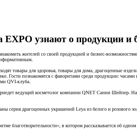
а EXPO узнают о продукции и
знакомить жителей со своей продукцией и бизнес-возможностя
информативным.
ходят товары для здоровья, товары для дома, драгоценные издел
тавке. Гости познакомятся с фаворитами среди продукции: часам
ми QVI-клуба.
 приедет ведущий косметолог компании QNET Санни Шейпер. На 
аны серия драгоценных украшений Leya из белого и розового зол
тме благотворительности», в котором рассказывается об одно