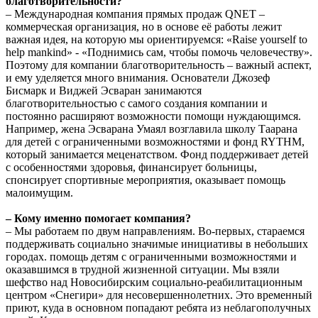
благотворительности?
– Международная компания прямых продаж QNET –
коммерческая организация, но в основе её работы лежит
важная идея, на которую мы ориентируемся: «Raise yourself to
help mankind» - «Поднимись сам, чтобы помочь человечеству».
Поэтому для компании благотворительность – важный аспект,
и ему уделяется много внимания. Основатели Джозеф
Бисмарк и Виджей Эсваран занимаются
благотворительностью с самого создания компании и
постоянно расширяют возможности помощи нуждающимся.
Например, жена Эсварана Умаял возглавила школу Таарана
для детей с ограниченными возможностями и фонд RYTHM,
который занимается меценатством. Фонд поддерживает детей
с особенностями здоровья, финансирует больницы,
спонсирует спортивные мероприятия, оказывает помощь
малоимущим.
– Кому именно помогает компания?
– Мы работаем по двум направлениям. Во-первых, стараемся
поддерживать социально значимые инициативы в небольших
городах. помощь детям с ограниченными возможностями и
оказавшимся в трудной жизненной ситуации. Мы взяли
шефство над Новосибирским социально-реабилитационным
центром «Снегири» для несовершеннолетних. Это временный
приют, куда в основном попадают ребята из неблагополучных