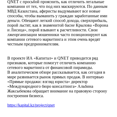
QNET с просьбой прояснить, как отличить легальные
компании от тех, что под них маскируются. По данным
МВД Казахстана, аферисты выдумывают все новые
способы, чтобы выманить у граждан заработанные ими
деньги. Обещают легкий способ дохода, сверхприбыль,
порой льстят, как в знаменитой басне Крылова «Ворона
и Лисица», порой взывают к расчетливости. Свои
лжеорганизации мошенники часто позиционируют как
компании сетевого маркетинга и этим очень вредят
честным предпринимателям.
В проекте ИА «Капитал» и QNET приводится ряд
признаков, которые помогут отличить компанию
сетевого маркетинга от финансовой пирамиды.
В аналитическом обзоре рассказывается, как сегодня в
мире развивается рынок прямых продаж. В интервью
«Прямые продажи: взгляд юриста» директор
«Международного бюро консалтинга» Альбина
Жаксыбекова обращает внимание на правовую сторону
построения бизнеса.
https://kapital.kz/project/qnet