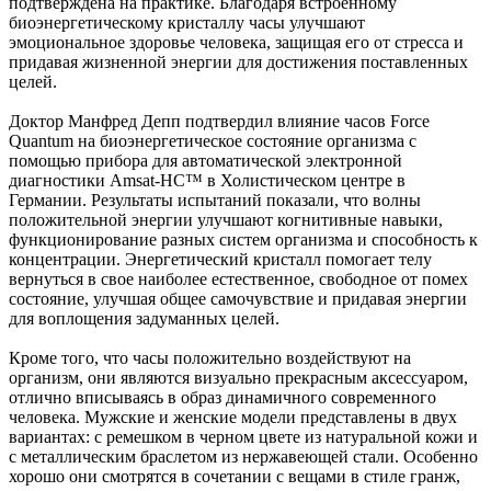
подтверждена на практике. Благодаря встроенному
биоэнергетическому кристаллу часы улучшают
эмоциональное здоровье человека, защищая его от стресса и
придавая жизненной энергии для достижения поставленных
целей.
Доктор Манфред Депп подтвердил влияние часов Force
Quantum на биоэнергетическое состояние организма с
помощью прибора для автоматической электронной
диагностики Amsat-HC™ в Холистическом центре в
Германии. Результаты испытаний показали, что волны
положительной энергии улучшают когнитивные навыки,
функционирование разных систем организма и способность к
концентрации. Энергетический кристалл помогает телу
вернуться в свое наиболее естественное, свободное от помех
состояние, улучшая общее самочувствие и придавая энергии
для воплощения задуманных целей.
Кроме того, что часы положительно воздействуют на
организм, они являются визуально прекрасным аксессуаром,
отлично вписываясь в образ динамичного современного
человека. Мужские и женские модели представлены в двух
вариантах: с ремешком в черном цвете из натуральной кожи и
с металлическим браслетом из нержавеющей стали. Особенно
хорошо они смотрятся в сочетании с вещами в стиле гранж,