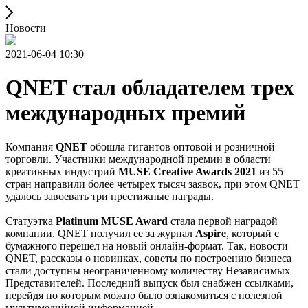
Новости
2021-06-04 10:30
QNET стал обладателем трех
международных премий
Компания
QNET
обошла гигантов оптовой и розничной
торговли. Участники международной премии в области
креативных индустрий
MUSE Creative Awards 2021
из 55
стран направили более четырех тысяч заявок, при этом QNET
удалось завоевать три престижные награды.
Статуэтка
Platinum MUSE Award
стала первой наградой
компании. QNET получил ее за журнал
Aspire
, который с
бумажного перешел на новый онлайн-формат. Так, новости
QNET, рассказы о новинках, советы по построению бизнеса
стали доступны неограниченному количеству Независимых
Представителей. Последний выпуск был снабжен ссылками,
перейдя по которым можно было ознакомиться с полезной
мультимедийной информацией.