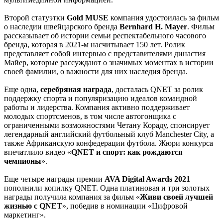
Второй статуэтки
Gold MUSE
компания удостоилась за фильм
о наследии швейцарского бренда
Bernhard H. Mayer
. Фильм
рассказывает об истории семьи респектабельного часового
бренда, которая в 2021-м насчитывает 150 лет. Ролик
представляет собой интервью с представителями династия
Майер, которые рассуждают о значимых моментах в истории
своей фамилии, о важности для них наследия бренда.
Еще одна,
серебряная награда
, досталась QNET за ролик
поддержку спорта и популяризацию идеалов командной
работы и лидерства. Компания активно поддерживает
молодых спортсменов, в том числе автогонщика с
ограниченными возможностями Четану Кораду, спонсирует
легендарный английский футбольный клуб Manchester City, а
также Африканскую конфедерации футбола. Жюри конкурса
впечатлило видео «
QNET и спорт: как рождаются
чемпионы
».
Еще четыре награды премии
AVA Digital Awards 2021
пополнили копилку QNET. Одна платиновая и три золотых
награды получила компания за фильм «
Живи своей лучшей
жизнью с QNET
», победив в номинации «Цифровой
маркетинг».