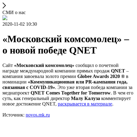
СМИ о нас
2020-11-02 10:30
«Московский комсомолец» –
о новой победе QNET
Сайт
«Московский комсомолец»
сообщил о почетной
награде международной компании прямых продаж
QNET
–
компания завоевала золото премии
Globee Awards 2020 ®
в
номинации
«Коммуникационная или PR-кампания года,
связанная с COVID-19»
. Это уже вторая победа компании за
медиапроект
QNET Comes Together for Tomorrow
. В чем его
суть, как генеральный директор
Малу Калуза
комментирует
новое достижение QNET,
раскрывается в материале
.
Источник:
novos.mk.ru